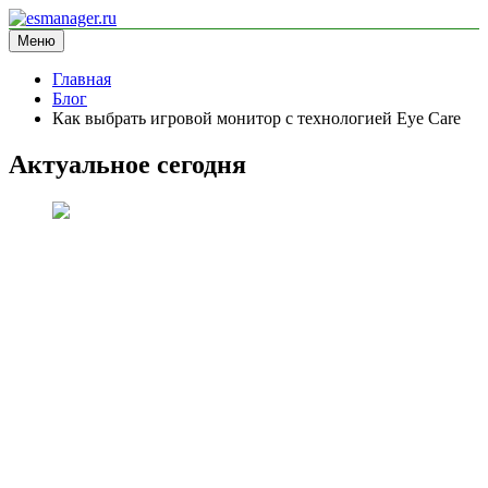
Перейти
к
Меню
esmanager.ru
информационный сайт
содержимому
Главная
Блог
Как выбрать игровой монитор с технологией Eye Care
Актуальное сегодня