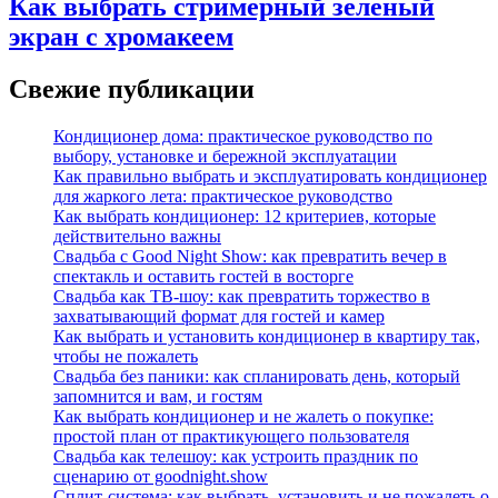
Как выбрать стримерный зеленый
экран с хромакеем
Свежие публикации
Кондиционер дома: практическое руководство по
выбору, установке и бережной эксплуатации
Как правильно выбрать и эксплуатировать кондиционер
для жаркого лета: практическое руководство
Как выбрать кондиционер: 12 критериев, которые
действительно важны
Свадьба с Good Night Show: как превратить вечер в
спектакль и оставить гостей в восторге
Свадьба как ТВ‑шоу: как превратить торжество в
захватывающий формат для гостей и камер
Как выбрать и установить кондиционер в квартиру так,
чтобы не пожалеть
Свадьба без паники: как спланировать день, который
запомнится и вам, и гостям
Как выбрать кондиционер и не жалеть о покупке:
простой план от практикующего пользователя
Свадьба как телешоу: как устроить праздник по
сценарию от goodnight.show
Сплит-система: как выбрать, установить и не пожалеть о