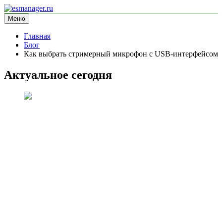
Перейти
к
Меню
esmanager.ru
информационный сайт
содержимому
Главная
Блог
Как выбрать стримерный микрофон с USB-интерфейсом
Актуальное сегодня