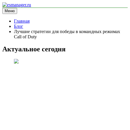
Перейти
к
Меню
esmanager.ru
информационный сайт
содержимому
Главная
Блог
Лучшие стратегии для победы в командных режимах
Call of Duty
Актуальное сегодня