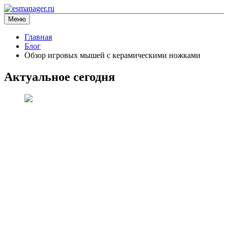
Перейти
к
Меню
esmanager.ru
информационный сайт
содержимому
Главная
Блог
Обзор игровых мышей с керамическими ножками
Актуальное сегодня