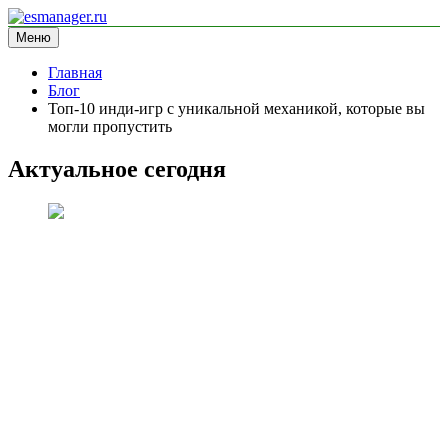
Перейти
к
Меню
esmanager.ru
информационный сайт
содержимому
Главная
Блог
Топ-10 инди-игр с уникальной механикой, которые вы
могли пропустить
Актуальное сегодня