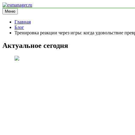
Перейти
к
Меню
esmanager.ru
информационный сайт
содержимому
Главная
Блог
Тренировка реакции через игры: когда удовольствие прев
Актуальное сегодня