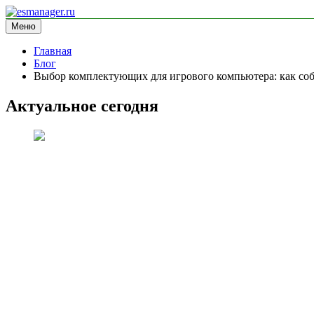
Перейти
к
Меню
esmanager.ru
информационный сайт
содержимому
Главная
Блог
Выбор комплектующих для игрового компьютера: как соб
Актуальное сегодня