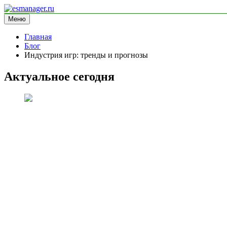
Перейти
к
Меню
esmanager.ru
информационный сайт
содержимому
Главная
Блог
Индустрия игр: тренды и прогнозы
Актуальное сегодня