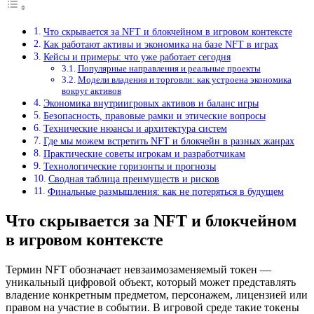
Что скрывается за NFT и блокчейном в игровом контексте
Как работают активы и экономика на базе NFT в играх
Кейсы и примеры: что уже работает сегодня
Популярные направления и реальные проекты
Модели владения и торговли: как устроена экономика
вокруг активов
Экономика внутриигровых активов и баланс игры
Безопасность, правовые рамки и этические вопросы
Технические нюансы и архитектура систем
Где мы можем встретить NFT и блокчейн в разных жанрах
Практические советы игрокам и разработчикам
Технологические горизонты и прогнозы
Сводная таблица преимуществ и рисков
Финальные размышления: как не потеряться в будущем
Что скрывается за NFT и блокчейном
в игровом контексте
Термин NFT обозначает невзаимозаменяемый токен —
уникальный цифровой объект, который может представлять
владение конкретным предметом, персонажем, лицензией или
правом на участие в событии. В игровой среде такие токены