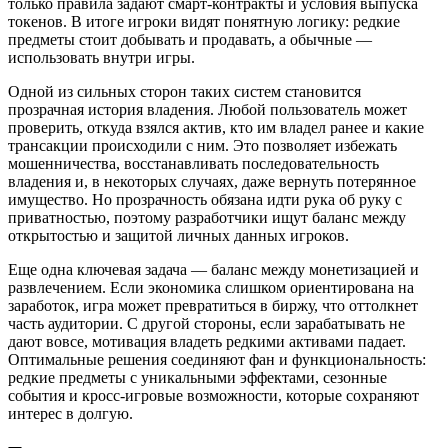
только правила задают смарт‑контракты и условия выпуска
токенов. В итоге игроки видят понятную логику: редкие
предметы стоит добывать и продавать, а обычные —
использовать внутри игры.
Одной из сильных сторон таких систем становится
прозрачная история владения. Любой пользователь может
проверить, откуда взялся актив, кто им владел ранее и какие
трансакции происходили с ним. Это позволяет избежать
мошенничества, восстанавливать последовательность
владения и, в некоторых случаях, даже вернуть потерянное
имущество. Но прозрачность обязана идти рука об руку с
приватностью, поэтому разработчики ищут баланс между
открытостью и защитой личных данных игроков.
Еще одна ключевая задача — баланс между монетизацией и
развлечением. Если экономика слишком ориентирована на
заработок, игра может превратиться в биржу, что оттолкнет
часть аудитории. С другой стороны, если зарабатывать не
дают вовсе, мотивация владеть редкими активами падает.
Оптимальные решения соединяют фан и функциональность:
редкие предметы с уникальными эффектами, сезонные
события и кросс‑игровые возможности, которые сохраняют
интерес в долгую.