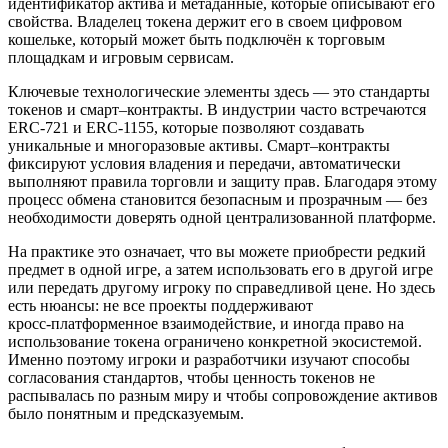
идентификатор актива и метаданные, которые описывают его
свойства. Владелец токена держит его в своем цифровом
кошельке, который может быть подключён к торговым
площадкам и игровым сервисам.
Ключевые технологические элементы здесь — это стандарты
токенов и смарт–контракты. В индустрии часто встречаются
ERC-721 и ERC-1155, которые позволяют создавать
уникальные и многоразовые активы. Смарт–контракты
фиксируют условия владения и передачи, автоматически
выполняют правила торговли и защиту прав. Благодаря этому
процесс обмена становится безопасным и прозрачным — без
необходимости доверять одной централизованной платформе.
На практике это означает, что вы можете приобрести редкий
предмет в одной игре, а затем использовать его в другой игре
или передать другому игроку по справедливой цене. Но здесь
есть нюансы: не все проекты поддерживают
кросс‑платформенное взаимодействие, и иногда право на
использование токена ограничено конкретной экосистемой.
Именно поэтому игроки и разработчики изучают способы
согласования стандартов, чтобы ценность токенов не
распывалась по разным миру и чтобы сопровождение активов
было понятным и предсказуемым.