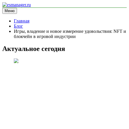
Перейти
к
Меню
esmanager.ru
информационный сайт
содержимому
Главная
Блог
Игры, владение и новое измерение удовольствия: NFT и
блокчейн в игровой индустрии
Актуальное сегодня