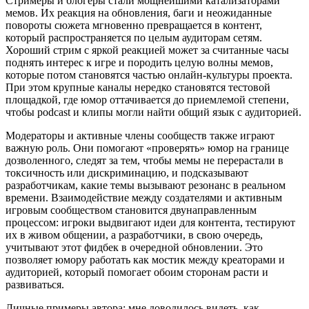
Стримеры и блогеры стали мощнейшими катализаторами
мемов. Их реакция на обновления, баги и неожиданные
повороты сюжета мгновенно превращается в контент,
который распространяется по целым аудиторам сетям.
Хороший стрим с яркой реакцией может за считанные часы
поднять интерес к игре и породить целую волны мемов,
которые потом становятся частью онлайн-культуры проекта.
При этом крупные каналы нередко становятся тестовой
площадкой, где юмор оттачивается до приемлемой степени,
чтобы podcast и клипы могли найти общий язык с аудиторией.
Модераторы и активные члены сообществ также играют
важную роль. Они помогают «проверять» юмор на границе
дозволенного, следят за тем, чтобы мемы не перерастали в
токсичность или дискриминацию, и подсказывают
разработчикам, какие темы вызывают резонанс в реальном
времени. Взаимодействие между создателями и активным
игровым сообществом становится двунаправленным
процессом: игроки выдвигают идеи для контента, тестируют
их в живом общении, а разработчики, в свою очередь,
учитывают этот фидбек в очередной обновлении. Это
позволяет юмору работать как мостик между креаторами и
аудиторией, который помогает обоим сторонам расти и
развиваться.
Личные примеры автора: мне доводилось видеть, как