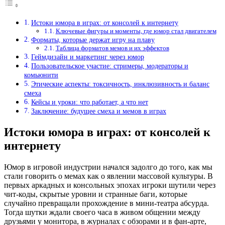
Истоки юмора в играх: от консолей к интернету
Ключевые фигуры и моменты, где юмор стал двигателем
Форматы, которые держат игру на плаву
Таблица форматов мемов и их эффектов
Геймдизайн и маркетинг через юмор
Пользовательское участие: стримеры, модераторы и
комьюнити
Этические аспекты: токсичность, инклюзивность и баланс
смеха
Кейсы и уроки: что работает, а что нет
Заключение: будущее смеха и мемов в играх
Истоки юмора в играх: от консолей к
интернету
Юмор в игровой индустрии начался задолго до того, как мы
стали говорить о мемах как о явлении массовой культуры. В
первых аркадных и консольных эпохах игроки шутили через
чит-коды, скрытые уровни и странные баги, которые
случайно превращали прохождение в мини-театра абсурда.
Тогда шутки ждали своего часа в живом общении между
друзьями у монитора, в журналах с обзорами и в фан-арте,