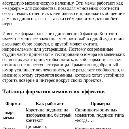
абсурдную механическую нелепицу. Эти мемы работают как
«маркеры» для сообщества, позволяя мгновенно соотнести
себя с темой, отнестись к ней близко и продолжить общение в
рамках единого языка — языка геймеров и тех, кто любит
игры.
И все же формат здесь не единственный фактор. Контекст
имеет не меньшее значение: мем, который в одной аудитории
вызывает бурю радости, в другой может считать
неприемлемым или устаревшим. Поэтому современные
студии часто прибегают к тестированию юмора на маленьких
сегментах аудитории, чтобы понять, какой формат вызывает
отклик и не переступает границы. Грамотно подобранный
юмор усиливает вовлеченность, а не разделяет сообщество, и
именно к этому стремятся команды, которые хотят устойчиво
строить доверие и интерес вокруг своих проектов.
Таблица форматов мемов и их эффектов
Формат
Как работает
Примеры
Короткие подписи на
Скриншоты эпичных
Image-
изображении, быстрый
моментов, подписи типа
мемы
контекст
«когда…»
Динамика,