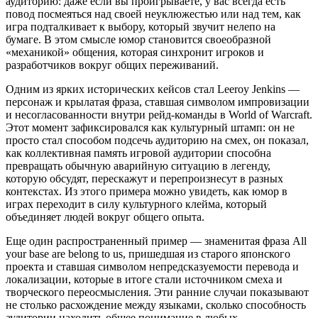
аудиторию: даже если вы проигрываете, у вас всегда есть
повод посмеяться над своей неуклюжестью или над тем, как
игра подталкивает к выбору, который звучит нелепо на
бумаге. В этом смысле юмор становится своеобразной
«механикой» общения, которая синхронит игроков и
разработчиков вокруг общих переживаний.
Одним из ярких исторических кейсов стал Leeroy Jenkins —
персонаж и крылатая фраза, ставшая символом импровизации
и несогласованности внутри рейд-команды в World of Warcraft.
Этот момент зафиксировался как культурный штамп: он не
просто стал способом подсечь аудиторию на смех, он показал,
как коллективная память игровой аудитории способна
превращать обычную аварийную ситуацию в легенду,
которую обсудят, перескажут и перепроизнесут в разных
контекстах. Из этого примера можно увидеть, как юмор в
играх переходит в силу культурного клейма, который
объединяет людей вокруг общего опыта.
Еще один распространенный пример — знаменитая фраза All
your base are belong to us, пришедшая из старого японского
проекта и ставшая символом непредсказуемости перевода и
локализации, которые в итоге стали источником смеха и
творческого переосмысления. Эти ранние случаи показывают
не столько расхождение между языками, сколько способность
аудитории находить общее понимание в любых