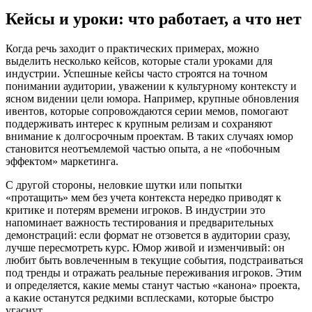
Кейсы и уроки: что работает, а что нет
Когда речь заходит о практических примерах, можно
выделить несколько кейсов, которые стали уроками для
индустрии. Успешные кейсы часто строятся на точном
понимании аудитории, уважении к культурному контексту и
ясном видении цели юмора. Например, крупные обновления
ивентов, которые сопровождаются серии мемов, помогают
поддерживать интерес к крупным релизам и сохраняют
внимание к долгосрочным проектам. В таких случаях юмор
становится неотъемлемой частью опыта, а не «побочным
эффектом» маркетинга.
С другой стороны, неловкие шутки или попытки
«протащить» мем без учета контекста нередко приводят к
критике и потерям времени игроков. В индустрии это
напоминает важность тестирования и предварительных
демонстраций: если формат не отзовется в аудитории сразу,
лучше пересмотреть курс. Юмор живой и изменчивый: он
любит быть вовлеченным в текущие события, подстраиваться
под тренды и отражать реальные переживания игроков. Этим
и определяется, какие мемы станут частью «канона» проекта,
а какие останутся редкими всплесками, которые быстро
угаснут.