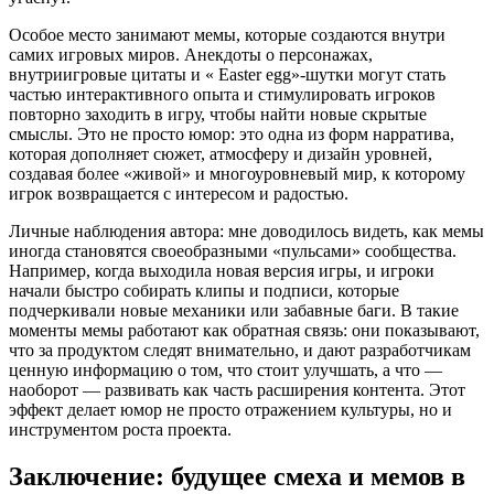
Особое место занимают мемы, которые создаются внутри
самих игровых миров. Анекдоты о персонажах,
внутриигровые цитаты и « Easter egg»-шутки могут стать
частью интерактивного опыта и стимулировать игроков
повторно заходить в игру, чтобы найти новые скрытые
смыслы. Это не просто юмор: это одна из форм нарратива,
которая дополняет сюжет, атмосферу и дизайн уровней,
создавая более «живой» и многоуровневый мир, к которому
игрок возвращается с интересом и радостью.
Личные наблюдения автора: мне доводилось видеть, как мемы
иногда становятся своеобразными «пульсами» сообщества.
Например, когда выходила новая версия игры, и игроки
начали быстро собирать клипы и подписи, которые
подчеркивали новые механики или забавные баги. В такие
моменты мемы работают как обратная связь: они показывают,
что за продуктом следят внимательно, и дают разработчикам
ценную информацию о том, что стоит улучшать, а что —
наоборот — развивать как часть расширения контента. Этот
эффект делает юмор не просто отражением культуры, но и
инструментом роста проекта.
Заключение: будущее смеха и мемов в