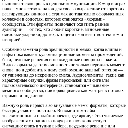
выполняет свою роль в цепочке коммуникации. Юмор в играх
нашел множество каналов для своего выражения: от коротких
реагирующих клипов на стримах до тщательно оформленных
коллажей в соцсетях, которые становятся «якорями»
сообщества. Эти форматы позволяют охватить разные
аудитории — от тех, кто любит короткие, мгновенные
смеховые ударчики, до тех, кто ценит контент с контекстом и
историей.
Особенно заметна роль зрелищности в мемах, когда клипы и
гифы показывают кульминационные моменты прохождений,
баги, нелепые решения и неожиданные повороты сюжета.
Видеоформаты дают возможность не только пережить момент
снова, но и добавить к нему свой эмоциональный оттенок —
от удивления до искреннего смеха. Аудиоэлементы, такие как
характерные озвучки, фразы персонажей или сигналы
пользовательского интерфейса, становятся «гимнами»
мемного сообщества, повторяющимися как мантры в потоках
стримов и подкастов.
Важную роль играют also визуальные мемы-форматы, которые
быстро узнаются по стилю. Вспомнить хотя бы
телевизионные и онлайн-проекты, где яркие, чётко читаемые
изображения с подписью подчеркивают конкретную
ситуацию: опясь в тупик выбора, неудачное решение или