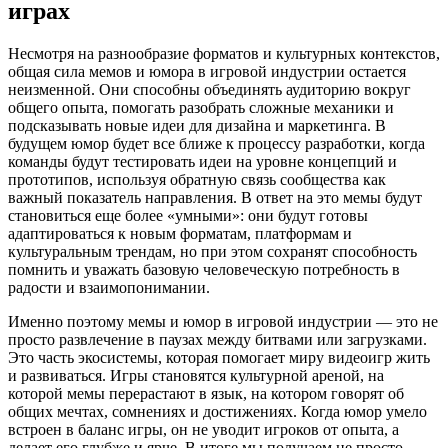
играх
Несмотря на разнообразие форматов и культурных контекстов,
общая сила мемов и юмора в игровой индустрии остается
неизменной. Они способны объединять аудиторию вокруг
общего опыта, помогать разобрать сложные механики и
подсказывать новые идеи для дизайна и маркетинга. В
будущем юмор будет все ближе к процессу разработки, когда
команды будут тестировать идеи на уровне концепций и
прототипов, используя обратную связь сообщества как
важный показатель направления. В ответ на это мемы будут
становиться еще более «умными»: они будут готовы
адаптироваться к новым форматам, платформам и
культуральным трендам, но при этом сохранят способность
помнить и уважать базовую человеческую потребность в
радости и взаимопонимании.
Именно поэтому мемы и юмор в игровой индустрии — это не
просто развлечение в паузах между битвами или загрузками.
Это часть экосистемы, которая помогает миру видеоигр жить
и развиваться. Игры становятся культурной ареной, на
которой мемы перерастают в язык, на котором говорят об
общих мечтах, сомнениях и достиженияx. Когда юмор умело
встроен в баланс игры, он не уводит игроков от опыта, а
делает его глубже и ярче. В итоге мы получаем не просто