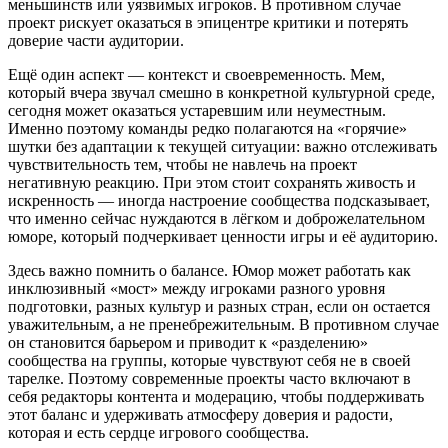
меньшинств или уязвимых игроков. В противном случае
проект рискует оказаться в эпицентре критики и потерять
доверие части аудитории.
Ещё один аспект — контекст и своевременность. Мем,
который вчера звучал смешно в конкретной культурной среде,
сегодня может оказаться устаревшим или неуместным.
Именно поэтому команды редко полагаются на «горячие»
шутки без адаптации к текущей ситуации: важно отслеживать
чувствительность тем, чтобы не навлечь на проект
негативную реакцию. При этом стоит сохранять живость и
искренность — иногда настроение сообщества подсказывает,
что именно сейчас нуждаются в лёгком и доброжелательном
юморе, который подчеркивает ценности игры и её аудиторию.
Здесь важно помнить о балансе. Юмор может работать как
инклюзивный «мост» между игроками разного уровня
подготовки, разных культур и разных стран, если он остается
уважительным, а не пренебрежительным. В противном случае
он становится барьером и приводит к «разделению»
сообщества на группы, которые чувствуют себя не в своей
тарелке. Поэтому современные проекты часто включают в
себя редакторы контента и модерацию, чтобы поддерживать
этот баланс и удерживать атмосферу доверия и радости,
которая и есть сердце игрового сообщества.