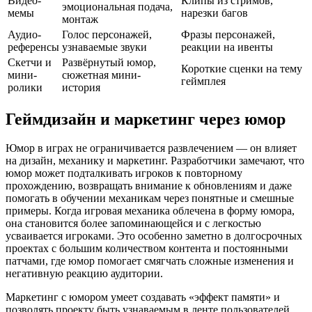
Видео-
Клипы из стримов,
эмоциональная подача,
мемы
нарезки багов
монтаж
Аудио-
Голос персонажей,
Фразы персонажей,
референсы
узнаваемые звуки
реакции на ивенты
Скетчи и
Развёрнутый юмор,
Короткие сценки на тему
мини-
сюжетная мини-
геймплея
ролики
история
Геймдизайн и маркетинг через юмор
Юмор в играх не ограничивается развлечением — он влияет
на дизайн, механику и маркетинг. Разработчики замечают, что
юмор может подталкивать игроков к повторному
прохождению, возвращать внимание к обновлениям и даже
помогать в обучении механикам через понятные и смешные
примеры. Когда игровая механика облечена в форму юмора,
она становится более запоминающейся и с легкостью
усваивается игроками. Это особенно заметно в долгосрочных
проектах с большим количеством контента и постоянными
патчами, где юмор помогает смягчать сложные изменения и
негативную реакцию аудитории.
Маркетинг с юмором умеет создавать «эффект памяти» и
позволять проекту быть узнаваемым в ленте пользователей.