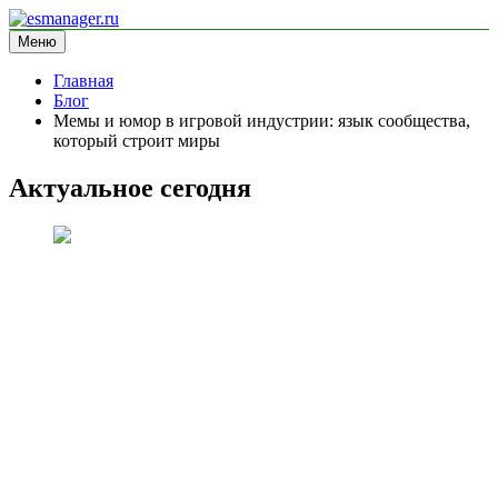
Перейти
к
Меню
esmanager.ru
информационный сайт
содержимому
Главная
Блог
Мемы и юмор в игровой индустрии: язык сообщества,
который строит миры
Актуальное сегодня