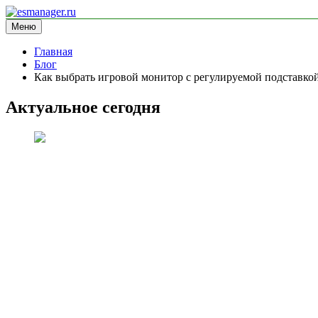
Перейти
к
Меню
esmanager.ru
информационный сайт
содержимому
Главная
Блог
Как выбрать игровой монитор с регулируемой подставко
Актуальное сегодня