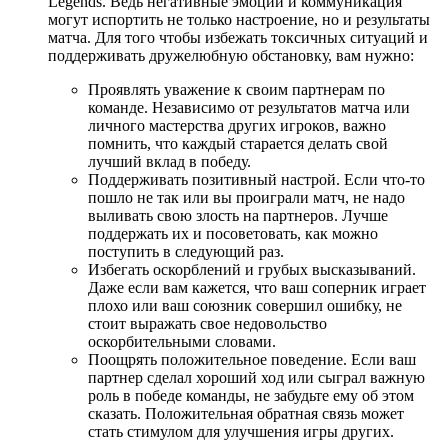
Legends. Ведь негативные эмоции и коммуникация
могут испортить не только настроение, но и результаты
матча. Для того чтобы избежать токсичных ситуаций и
поддерживать дружелюбную обстановку, вам нужно:
Проявлять уважение к своим партнерам по
команде. Независимо от результатов матча или
личного мастерства других игроков, важно
помнить, что каждый старается делать свой
лучший вклад в победу.
Поддерживать позитивный настрой. Если что-то
пошло не так или вы проиграли матч, не надо
выливать свою злость на партнеров. Лучше
поддержать их и посоветовать, как можно
поступить в следующий раз.
Избегать оскорблений и грубых высказываний.
Даже если вам кажется, что ваш соперник играет
плохо или ваш союзник совершил ошибку, не
стоит выражать свое недовольство
оскорбительными словами.
Поощрять положительное поведение. Если ваш
партнер сделал хороший ход или сыграл важную
роль в победе команды, не забудьте ему об этом
сказать. Положительная обратная связь может
стать стимулом для улучшения игры других.