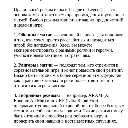
Правильный режим игры в League of Legends — это
основа комфортного времяпрепровождения и успешных
матчей. Выбор режима зависит от ваших предпочтений
и целей в игре.
1.
Обычные матчи
— отличный вариант для новичков
и тех, кто хочет просто расслабиться и насладиться
игрой без напряжения. Здесь вы можете
экспериментировать с разными ролями и героями,
учиться новым тактикам и стратегиям.
2.
Ранговые матчи
— подходят тем, кто стремится к
соревновательной игре и хочет повысить свой рейтинг.
Важно быть готовым к более серьезной атмосфере, так
как в ранговых матчах игроки более ответственно
относятся к игре и тактике.
3.
Гибридные режимы
— например, ARAM (All
Random All Mid) или URF (Ultra Rapid Fire) —
предлагают уникальный игровой опыт с более быстрым
темпом и необычными условиями. Такие режимы могут
быть отличным способом разнообразить игру и
проверить свои навыки в нестандартных ситуациях.