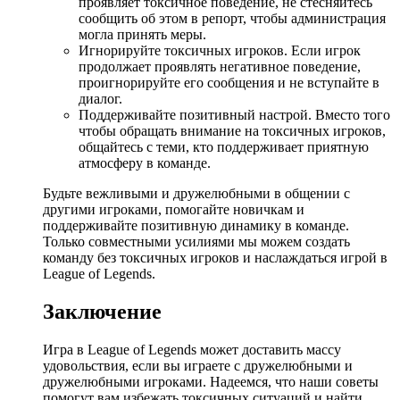
проявляет токсичное поведение, не стесняйтесь
сообщить об этом в репорт, чтобы администрация
могла принять меры.
Игнорируйте токсичных игроков. Если игрок
продолжает проявлять негативное поведение,
проигнорируйте его сообщения и не вступайте в
диалог.
Поддерживайте позитивный настрой. Вместо того
чтобы обращать внимание на токсичных игроков,
общайтесь с теми, кто поддерживает приятную
атмосферу в команде.
Будьте вежливыми и дружелюбными в общении с
другими игроками, помогайте новичкам и
поддерживайте позитивную динамику в команде.
Только совместными усилиями мы можем создать
команду без токсичных игроков и наслаждаться игрой в
League of Legends.
Заключение
Игра в League of Legends может доставить массу
удовольствия, если вы играете с дружелюбными и
дружелюбными игроками. Надеемся, что наши советы
помогут вам избежать токсичных ситуаций и найти