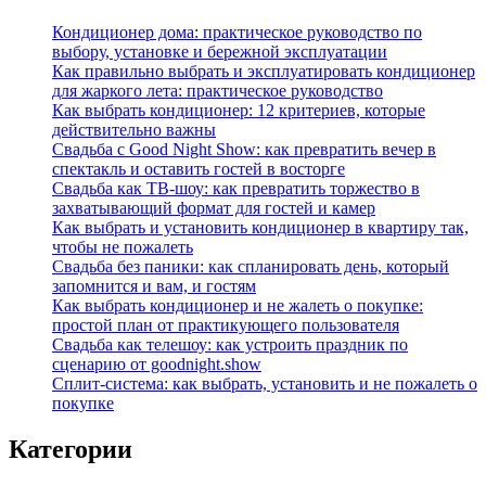
Кондиционер дома: практическое руководство по
выбору, установке и бережной эксплуатации
Как правильно выбрать и эксплуатировать кондиционер
для жаркого лета: практическое руководство
Как выбрать кондиционер: 12 критериев, которые
действительно важны
Свадьба с Good Night Show: как превратить вечер в
спектакль и оставить гостей в восторге
Свадьба как ТВ‑шоу: как превратить торжество в
захватывающий формат для гостей и камер
Как выбрать и установить кондиционер в квартиру так,
чтобы не пожалеть
Свадьба без паники: как спланировать день, который
запомнится и вам, и гостям
Как выбрать кондиционер и не жалеть о покупке:
простой план от практикующего пользователя
Свадьба как телешоу: как устроить праздник по
сценарию от goodnight.show
Сплит-система: как выбрать, установить и не пожалеть о
покупке
Категории