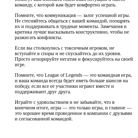
команду, с которой вам будет комфортно играть.
Помните, что коммуникация — залог успешной игры.
Не стесняйтесь общаться с вашей командой, поощрять
их и поддерживать в трудные моменты. Замечания и
критика лучше высказывать конструктивно, чтобы не
разжигать конфликты.
Если вы столкнулись с токсичным игроком, не
вступайте в споры и не спускайтесь до их уровня.
Просто игнорируйте негатив и фокусируйтесь на своей
игре.
Помните, что League of Legends — это командная игра,
и ваша команда всегда будет иметь больше шансов на
победу, если все ее участники играют вместе и
поддерживают друг друга.
Играйте с удовольствием и не забывайте, что в
конечном итоге, игры — это только игры, и главное —
это хорошее время проведенное в компании с друзьями
и согласованной командой.