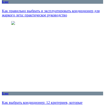
Блог
Как правильно выбрать и эксплуатировать кондиционер для
жаркого лета: практическое руководство
Блог
Как выбрать кондиционер: 12 критериев, которые