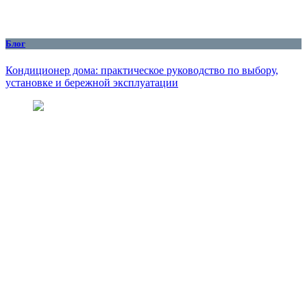
Блог
Кондиционер дома: практическое руководство по выбору,
установке и бережной эксплуатации