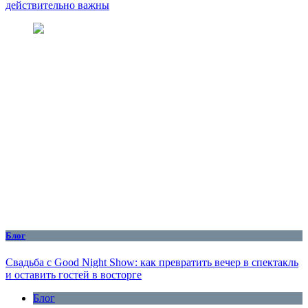
действительно важны
Блог
Свадьба с Good Night Show: как превратить вечер в спектакль
и оставить гостей в восторге
Блог