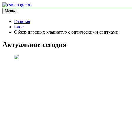
Перейти
к
Меню
esmanager.ru
информационный сайт
содержимому
Главная
Блог
Обзор игровых клавиатур с оптическими свитчами
Актуальное сегодня