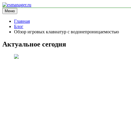
Перейти
к
Меню
esmanager.ru
информационный сайт
содержимому
Главная
Блог
Обзор игровых клавиатур с водонепроницаемостью
Актуальное сегодня