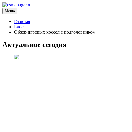
Перейти
к
Меню
esmanager.ru
информационный сайт
содержимому
Главная
Блог
Обзор игровых кресел с подголовником
Актуальное сегодня